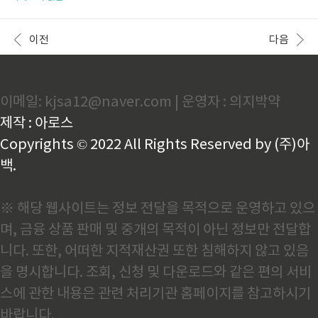
성 있다"며 직접 캐스팅을 확정한 주인공입니다. 미미
렇지만 문제와 정답을 확인할 시간에 벌써 이벤트가 끝
는 자유연기 오디션에서 이별 통보를 받고 욕하는 연기
나서 답답한 적 있으실꺼예요. 그래서 빠르게 정답을 확
로 강렬한 인상을 남겼고..
인하고 적립할 수 있도록 4월 27일 문제와 정답을 한번
이전
다음
에 정리해놓았습니다. 누락된 퀴즈도 계속 업데이트 예
정이니 확인 가능합니다. 라벨영 클렌징 초특가전 정답
Q. 3시간 동안 진행되는 "캐시딜" 돈버는 퀴즈에서 라
벨영 라벨영 BEST 클렌징 모음전을 진행합니다. 시카
이메일: kjsa12@naver.com | 운영자 : 의지박약
성분으로 매일 피부관리가 가능한 호랑이비누가 0000
원 모공 축소빵꾸솝, 저자극 필링젤, 약산성 폼클렌징까
제작 : 아로스
지 특별한 가격에 만나보세요. 후기 꼭 읽어보세요. 빈
칸에 들..
Copyrights © 2022 All Rights Reserved by (주)아
백.
※ 해당 웹사이트는 정보 전달을 목적으로 운영하고 있으
며, 금융 상품 판매 및 중개의 목적이 아닌 정보만 전달합
니다. 또한, 어떠한 지적재산권 또한 침해하지 않고 있음
을 명시합니다. 조회, 신청 및 다운로드와 같은 편의 서비
스에 관한 내용은 관련 처리기관 홈페이지를 참고하시기
바랍니다.