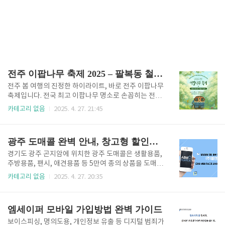
전주 이팝나무 축제 2025 – 팔복동 철길 위 하얀 꽃비, 봄날의 인생샷 명소
전주 봄 여행의 진정한 하이라이트, 바로 전주 이팝나무
축제입니다. 전국 최고 이팝나무 명소로 손꼽히는 전주
팔복동 이팝나무 철길에서만 만날 수 있는 특별한 꽃길
카테고리 없음
2025. 4. 27. 21:45
산책, 다채로운 체험과 공연, 그리고 인생사진을 남길
수 있는 절호의 기회! 2025년 전주 이팝나무 축제의 일
정, 프로그램, 교통, 사진 명소, 그리고 꼭 알아야 할 꿀
광주 도매콜 완벽 안내, 창고형 할인매장의 모든 것
팁까지 한 번에 안내합니다. 전주 이팝나무 축제 기본정
보 - 축제 기간: 2025년 5월 3일(토) ~ 5월 6일(화), 오
경기도 광주 곤지암에 위치한 광주 도매콜은 생활용품,
전 10시 ~ 오후 9시 - 장소: 전북 전주시 덕진구 구렛들
주방용품, 팬시, 애견용품 등 5만여 종의 상품을 도매가
1길 46 (팔복동1가), 북전주선(기린대로~신복로) 및
에 만날 수 있는 대규모 창고형 할인매장입니다. 사업자
카테고리 없음
2025. 4. 27. 20:35
팔복예술공장 일원 - 운영시간: - 주간(10:00~18:00):
뿐 아니라 일반 소비자도 소량 구매가 가능해 경기광주
기린대로~신복로 630m 전 구간 -..
도매콜, 경기도 광주 도매콜, 곤지암 도매콜 등 다양한
이름으로 지역 내에서 입소문이 자자합니다. 최근에는
엠세이퍼 모바일 가입방법 완벽 가이드
광주 돈키호테라는 별칭으로 불릴 만큼 다양한 상품과
저렴한 가격, 그리고 압도적인 규모로 많은 이들의 사랑
보이스피싱, 명의도용, 개인정보 유출 등 디지털 범죄가