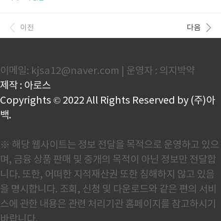
9 경기 중 부산은 어느 팀과 경기를 펼쳤을까요? 보기.
전주 팔복동 카페에서 여유로운 시간을 보내보세요. 전
1) 화성 2) 수원 3) 성남 4) 김포 축구퀴즈 정답보기 하
주 이팝나무 축제 기본정보 - 축제 기간: 매년 4월 말~5
나원큐 축구퀴즈란? ..
월 초, 2025년은 5월 3일~5월 6일 예정 - 장소: 전주시
이전
다음
덕진구 팔복동1가 일대, 팔복예술공장 및 철길 구간 -
입장료: 무료 - 주차: 팔복예술공장 주차장 및 인근 임시
주차장 - 축제 안내: 대한민국 구석구석 전주 이팝나무
축제 전주이팝나무축제 보기 전주 팔복동 맛집 추천 1.
이메일: kjsa12@naver.com | 운영자 : 의지박약
나무솥밥 건강한 한식 솥밥 한상을 맛볼 수 있는 전주
팔복동 맛집. - 대표 메뉴: 무청시래기 돼지감자 솥밥,
제작 : 아로스
해초 솥..
Copyrights © 2022 All Rights Reserved by (주)아
백.
※ 해당 웹사이트는 정보 전달을 목적으로 운영하고 있으
며, 금융 상품 판매 및 중개의 목적이 아닌 정보만 전달합
니다. 또한, 어떠한 지적재산권 또한 침해하지 않고 있음
을 명시합니다. 조회, 신청 및 다운로드와 같은 편의 서비
스에 관한 내용은 관련 처리기관 홈페이지를 참고하시기
바랍니다.