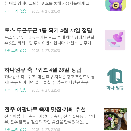
대급 애사비 한샷 1구미 꽉-스파이크 꽉 잡는 입막템 구
는 매일 업데이트되는 퀴즈를 통해 사용자들에게 포인
미 고민하면 품절돼요 이 구미 한알이 지금 먹고 계신
트 적립과 경제적 보상을 제공하는 인기 앱테크 플랫폼
카테고리 없음
2025. 4. 27. 23:50
그 시큼쿰쿰 맛없는 애사비보다 함량 더 높아요. 그냥
입니다. 2025년 4월 28일, 오늘의 퀴즈가 공개되었으
젤리보다 맛있는 역대급 함량 살찌는 설탕폭탄 군 것질
며, 많은 사용자들이 정답을 찾기 위해 몰리고 있습니
대신 당류1g 애사비 구미로 식욕 000 가장 큰 원인 ..
다. 정답을 알고 싶으신가요? 아래 내용을 끝까지 읽고
토스 두근두근 1등 찍기 4월 28일 정답
확인하세요! 오늘의 퀴즈 문제 (4월 28일) "코로나19
대유행으로 수백만명이 숨진 지 5년 만에 세계보건기구
토스 두근두근 1등 찍기는 토스 앱 내 혜택 탭에서 만날
(WHO) 회원국들은 4월 16일 다음 세계 보건위기에 어
수 있는 리워드형 투표 이벤트입니다. 매일 또는 주기적
떻게 대처할 것인지에 대한 지침을 제시하는 'OOOOO'
으로 다양한 상품 중 1등이 될 것 같은 상품을 선택해 투
카테고리 없음
2025. 4. 27. 23:20
초안에 합의했어요. 이 조약 초안은 중요한 바이러스 샘
표하고, 내가 선택한 상품이 1등에 오르면 추가 포인트
플을 공유하는 국가가 검사 결과와 의약품 및 백신을 받
보상을 받을 수 있는 것이 핵심입니다. 참여 방법이 매
을 수 있도록 보장하는 한편, 가난한 국가들도 백신이나
우 간단해 남녀노소 누구나 쉽게 도전할 수 있고, 포인
하나원큐 축구퀴즈 4월 28일 정답
의약..
트 적립과 함께 실생활에 유용한 다양한 혜택도 누릴 수
있습니다. 참여 방법 및 기본 구조 - 토스 앱의 '혜택' 탭
하나원큐 축구퀴즈: 매일 축구 지식을 쌓고 포인트도 쌓
에서 '두근두근 1등 찍기'를 찾을 수 있습니다. - 6개 내
자! 축구 팬이라면 절대 놓칠 수 없는 하나원큐 축구퀴
외의 상품이 카탈로그 형태로 제시되고, 사용자는 하루
즈는 하나은행이 주최하는 인기 이벤트로, K리그와 해
카테고리 없음
2025. 4. 27. 22:50
최대 2번까지 원하는 상품에 투표할 수 있습니다. - 투
외 축구에 대한 다양한 문제를 풀며 보상을 받을 수 있
표는 클릭 한 번으로 간편하게 완료되며, 별도의 복잡한
는 기회를 제공합니다. 매일 새로운 퀴즈가 출제되며,
절차나 조건이 없습니다. - 투표한..
정답을 맞히면 포인트를 적립하거나 경품 응모 기회를
전주 이팝나무 축제 맛집·카페 추천
얻을 수 있습니다. 아래에서 하나원큐 축구퀴즈의 참여
방법, 보상, 문제 유형, 그리고 꿀팁까지 상세히 소개합
전주 이팝나무 축제, 이팝나무축제, 전주 팔복동 이팝나
니다. 2025년 4월 28일 하나원큐 축구퀴즈 문제와 정
무, 전주 팔복동 철길의 하얀 꽃길을 만끽했다면, 근처
답 확인 Q. 2025년 4월 27일 열린 2025시즌 K리그2 R
에서 전주만의 맛과 감성을 느낄 수 있는 팔복동 맛집,
카테고리 없음
2025. 4. 27. 22:36