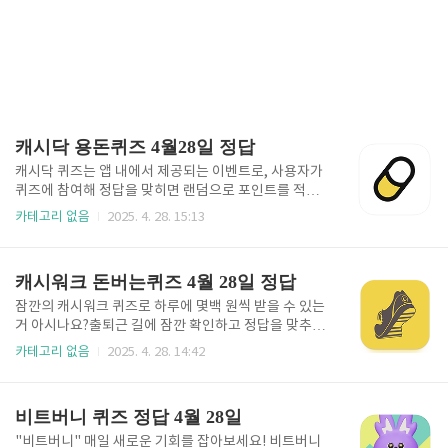
캐시닥 용돈퀴즈 4월28일 정답
캐시닥 퀴즈는 앱 내에서 제공되는 이벤트로, 사용자가
퀴즈에 참여해 정답을 맞히면 랜덤으로 포인트를 적립
할 수 있는 서비스입니다. 이 포인트는 다양한 상품이나
카테고리 없음
2025. 4. 28. 15:13
기프티콘으로 교환 가능하며, 실생활에서 유용하게 사
용할 수 있습니다. 팻다운 슬리밍샷 정답 Q 하루 한 병
으로 가벼워지는 습관 팻다운 슬리밍 샷 따뜻해지 날씨
캐시워크 돈버는퀴즈 4월 28일 정답
얇아지는 옷차림 몸매관리를 위해 슬리밍 샷 한 병으로
0000까지 챙겨서 굶는 다이어트 아닌 건강한 다이어트
잠깐의 캐시워크 퀴즈로 하루에 몇백 원씩 받을 수 있는
합시다. v표시를 눌러 상세 설명을 확인해보세요. 캐시
거 아시나요?출퇴근 길에 잠깐 확인하고 정답을 맞추면
닥 실시간 정답 롯데온 헬렌카민스키 정답 Q. 오늘의 혜
한달에 고정적으로 나가는 커피값은 벌수 있습니다. 그
카테고리 없음
2025. 4. 28. 14:42
택 롯데온 최대 20%OFF+22%쿠폰 + 카드 10% 즉시
렇지만 문제와 정답을 확인할 시간에 벌써 이벤트가 끝
할인 옵션1번 비앙카, 2번 커스틴 3천 원 다운로드 쿠폰
나서 답답한 적 있으실꺼예요. 그래서 빠르게 정답을 확
혜택 올 여름 000을 선물할 헬렌카민스키..
인하고 적립할 수 있도록 4월 28일 문제와 정답을 한번
비트버니 퀴즈 정답 4월 28일
에 정리해놓았습니다. 누락된 퀴즈도 계속 업데이트 예
정이니 확인 가능합니다. 소휘 애사비 구미 정답 Q. 역
"비트버니" 매일 새로운 기회를 잡아보세요! 비트버니