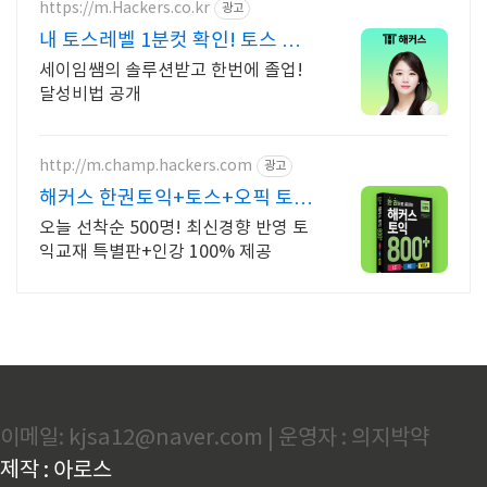
https://m.Hackers.co.kr
광고
내 토스레벨 1분컷 확인! 토스 자
료집도 무료다
세이임쌤의 솔루션받고 한번에 졸업!
달성비법 공개
http://m.champ.hackers.com
광고
해커스 한권토익+토스+오픽 토익
+토스+오픽
오늘 선착순 500명! 최신경향 반영 토
익교재 특별판+인강 100% 제공
이메일: kjsa12@naver.com | 운영자 : 의지박약
제작 : 아로스